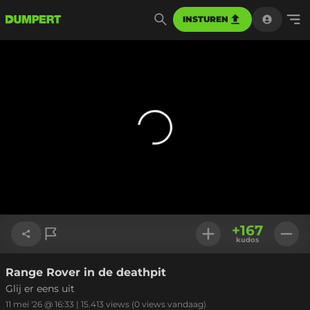
INSTUREN
+
167
kudos
Range Rover in de deathpit
Link kopiëren
Glij er eens uit
11 mei '26 @ 16:33
|
15.413
views
(0 views vandaag)