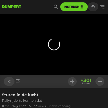
INSTUREN
+
301
kudos
Sturen in de lucht
Link kopiëren
Rallyrijderts kunnen dat
11 mei '26 @ 17:37
|
15.832
views
(1 views vandaag)