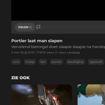
DELEN
Portier laat man slapen
Link kopiëren
Vervelend bierorgel doet slaapie slaapie na hand
11 mei '26 @ 10:57
|
17.878
views
(2 views vandaag)
cctv
kroeg
bar
portier
beveiliging
agressief
ZIE OOK