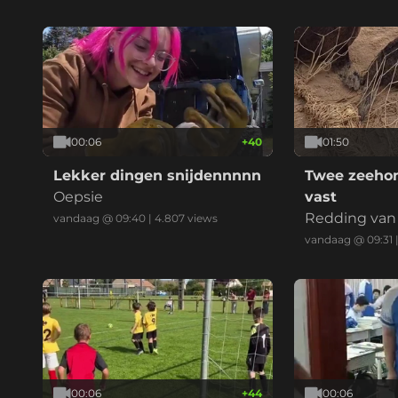
00:06
+
40
01:50
Lekker dingen snijdennnnn
Twee zeehon
Oepsie
vast
Redding van
vandaag @ 09:40
|
4.807
views
vandaag @ 09:31
00:06
+
44
00:06