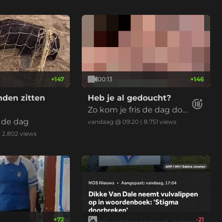
+
147
00:13
+
146
den zitten
Heb je al gedoucht?
Zo kom je fris de dag doo
 de dag
r
vandaag @ 09:20
|
8.751
views
|
2.802
views
+
72
-21