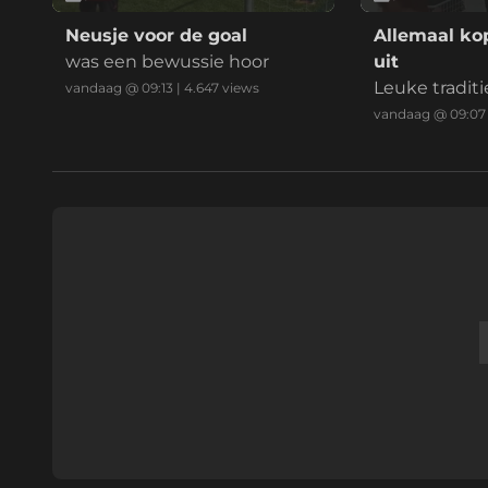
Neusje voor de goal
Allemaal ko
was een bewussie hoor
uit
Leuke traditi
vandaag @ 09:13
|
4.647
views
vandaag @ 09:07