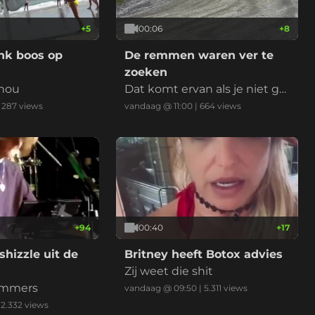
+
5
00:06
+
8
ink boos op
De remmen waren ver te
zoeken
 nou
Dat komt ervan als je niet go
ed uitkijkt als je gaat mounta
|
287
views
vandaag @ 11:00
|
664
views
incarten
+
94
00:40
+
17
shizzle uit de
Britney heeft Botox advies
Zij weet die shit
ummers
vandaag @ 09:50
|
5.311
views
|
2.332
views