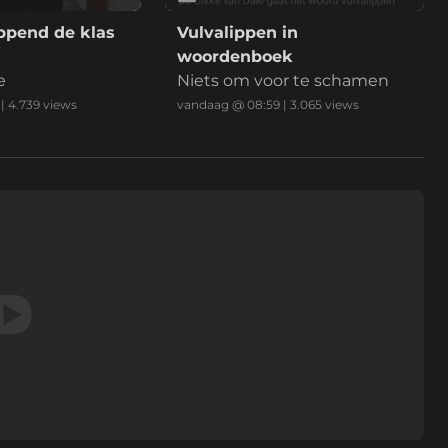
ppend de klas
Vulvalippen in
woordenboek
e
Niets om voor te schamen
|
4.739
views
vandaag @ 08:59
|
3.065
views