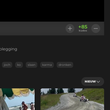
+
85
kudos
oplegging
joch
ko
slaan
karma
dronken
NIEUW