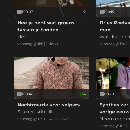
00:07
0
00:15
Hee je hebt wat groens
Dries Roelv
tussen je tanden
man
Hè?
Wat flikt die
vandaag @ 11:11
|
1
views
vandaag @ 11:08
00:14
+
24
01:20
Nachtmerrie voor snipers
Synthesizer 
Sta nou stihiiiilll
vorige eeuw
Noem de n
vandaag @ 10:20
|
4.135
views
vandaag @ 10:12