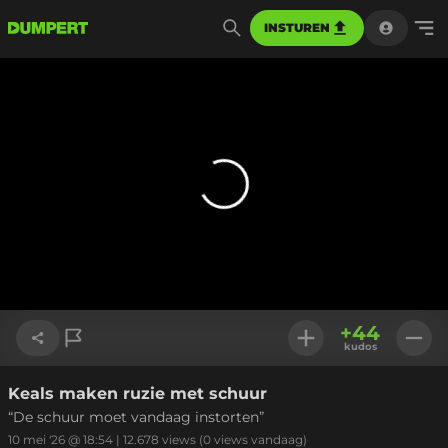
INSTUREN
+
44
kudos
Keals maken ruzie met schuur
Link kopiëren
“De schuur moet vandaag instorten”
10 mei '26 @ 18:54
|
12.678
views
(0 views vandaag)