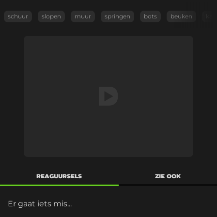
schuur
slopen
muur
springen
bots
beuken
kap
REAGUURSELS
ZIE OOK
Er gaat iets mis...