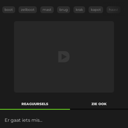
boot
zeilboot
mast
brug
krak
kapot
haast
s
REAGUURSELS
ZIE OOK
Er gaat iets mis...