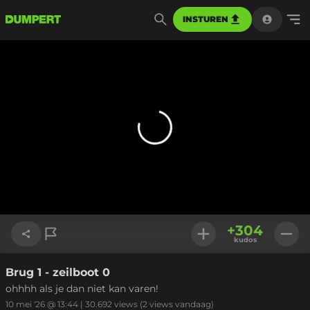
INSTUREN
+
304
kudos
Brug 1 - zeilboot 0
Link kopiëren
ohhhh als je dan niet kan varen!
10 mei '26 @ 13:44
|
30.692
views
(2 views vandaag)