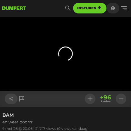
INSTUREN
+
96
kudos
BAM
Link kopiëren
en weer doorrr
9 mei '26 @ 20:06
|
21.747
views
(0 views vandaag)