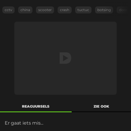
cctv
china
scooter
crash
tuctuc
botsing
doorri
REAGUURSELS
ZIE OOK
Er gaat iets mis...