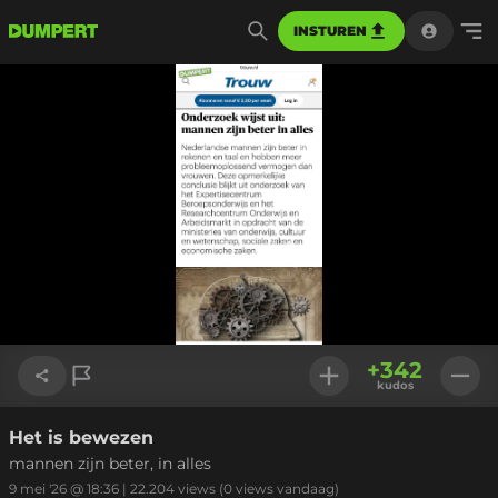
INSTUREN
+
342
kudos
Het is bewezen
Link kopiëren
mannen zijn beter, in alles
9 mei '26 @ 18:36
|
22.204
views
(0 views vandaag)