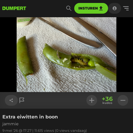
INSTUREN
+
36
kudos
Extra eiwitten in boon
Link kopiëren
jammie
9 mei '26 @ 17:27
|
11.615
views
(0 views vandaag)