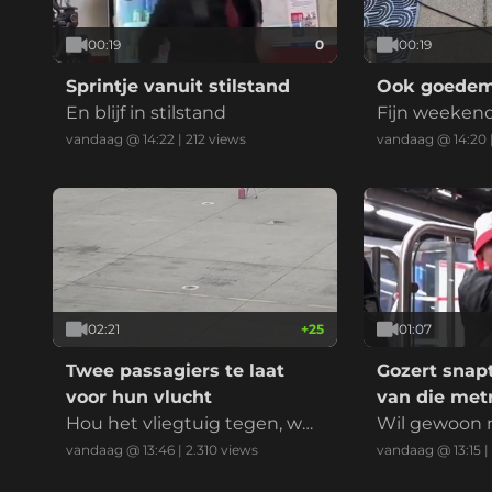
00:19
0
00:19
Sprintje vanuit stilstand
Ook goedem
En blijf in stilstand
Fijn weeken
vandaag @ 14:22
|
212
views
vandaag @ 14:20
02:21
+
25
01:07
Twee passagiers te laat
Gozert snap
voor hun vlucht
van die met
Hou het vliegtuig tegen, we
Wil gewoon n
zijn er! Joeehoeeeee!
vandaag @ 13:46
|
2.310
views
vandaag @ 13:15
|