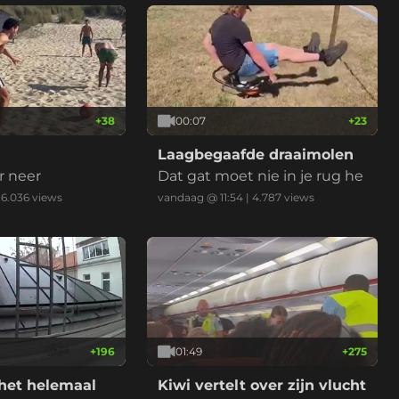
+
38
00:07
+
23
Laagbegaafde draaimolen
r neer
Dat gat moet nie in je rug he
|
6.036
views
vandaag @ 11:54
|
4.787
views
+
196
01:49
+
275
 het helemaal
Kiwi vertelt over zijn vlucht