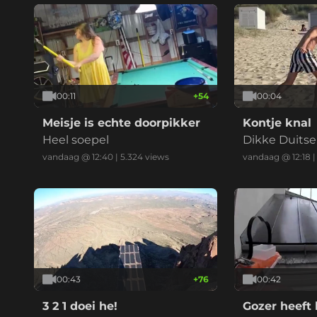
00:11
+
54
00:04
Meisje is echte doorpikker
Kontje knal
Heel soepel
Dikke Duitse
vandaag @ 12:40
|
5.324
views
vandaag @ 12:18
00:43
+
76
00:42
3 2 1 doei he!
Gozer heeft