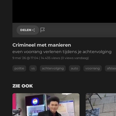
DELEN
Crimineel met manieren
Link kopiëren
even voorrang verlenen tijdens je achtervolging
9 mei '26 @ 17:04
|
14.435
views
(0 views vandaag)
politie
vs
achtervolging
auto
voorrang
afsla
ZIE OOK