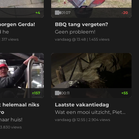
+
4
01:07
-20
orgen Gerda!
BBQ tang vergeten?
d he
Geen probleem!
|
317
views
vandaag @ 13:48
|
1.455
views
+
157
00:11
+
55
t helemaal niks
Laatste vakantiedag
ro
Wat een mooi uitzicht, Pieter
aar huis!
tje
vandaag @ 12:55
|
2.904
views
3.830
views