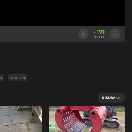
+
171
kudos
an
stoppen
NIEUW