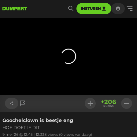
INSTUREN
+
206
kudos
Goochelclown is beetje eng
Link kopiëren
HOE DOET IE DIT
9 mei '26 @ 12:45
|
12.338
views
(0 views vandaag)