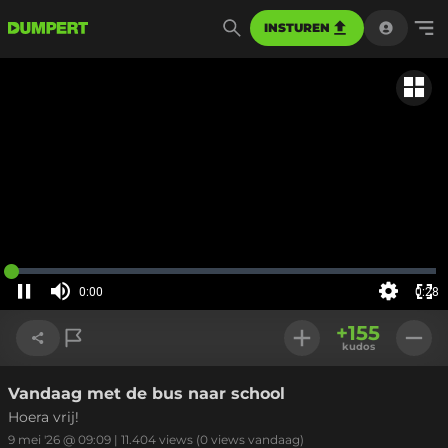
INSTUREN
Gerela
Geladen
:
0%
0:00
0:28
Huidige
tijd
Pauzeren
Geluid
Instellinge
Voll
uit
+
155
sch
kudos
Vandaag met de bus naar school
Link kopiëren
Hoera vrij!
9 mei '26 @ 09:09
|
11.404
views
(0 views vandaag)