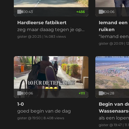
00:43
+
456
00:06
Hardleerse fatbikert
Iemand een 
zeg maar daaag tegen je opg
ruiken
evoerde kinderbrommer
"Iemand een 
gister @ 20:25
|
14.083
views
ken" is een 
gister @ 20:09
|
1
ndse uitdruk
ent dat je ie
en, imponeren
at je ergens 
t, vaak in ee
eilijke situati
00:06
+
111
04:28
1-0
Begin van du
goed begin van de dag
Wassenaarse
als een lope
gister @ 19:50
|
8.408
views
gister @ 19:47
|
11.