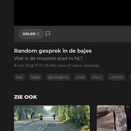
DELEN
Random gesprek in de bajes
Link kopiëren
Wat is de mooiste stad in NL?
8 mei '26 @ 17:13
|
16.094
views
(0 views vandaag)
bak
bajes
gevangenis
stad
mooi
utrecht
ZIE OOK