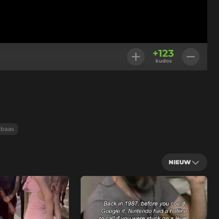
+
123
kudos
baas
NIEUW