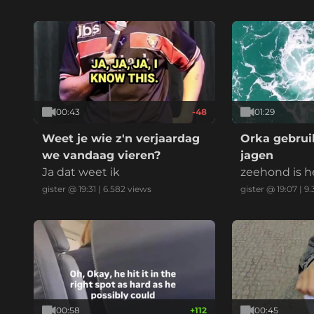
00:43
-48
01:29
Weet je wie z'n verjaardag
Orka gebruik
we vandaag vieren?
jagen
Ja dat weet ik
zeehond is h
gister @ 19:31
|
6.582
views
gister @ 19:07
|
9.
00:58
+
112
00:45