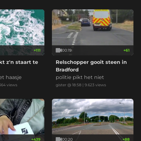
met 112km/u weg te rijden. *v
ideo is versneld en ingekort.
+
111
00:19
+
61
t z'n staart te
Relschopper gooit steen in
Bradford
et haasje
politie pikt het niet
364
views
gister @ 18:58
|
9.623
views
+
439
00:20
+
88