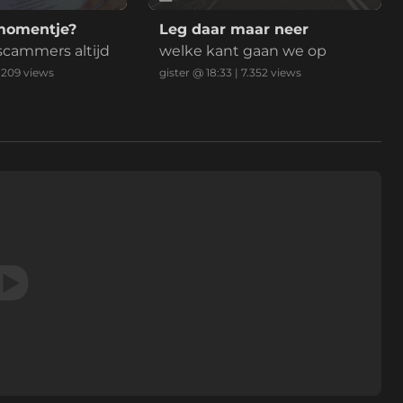
momentje?
Leg daar maar neer
 scammers altijd
welke kant gaan we op
.209
views
gister @ 18:33
|
7.352
views