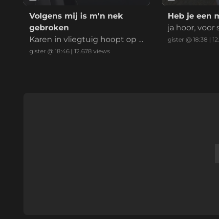
Volgens mij is m'n nek
Heb je een 
gebroken
ja hoor, voor
Karen in vliegtuig hoopt op e
gister @ 18:38
|
12
en payday
gister @ 18:46
|
12.678
views