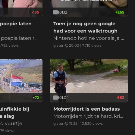
-135
01:12
+
265
poepie laten
Toen je nog geen google
had voor een walktrough
poepie laten rui
Nintendo hotline voor als je k
bekende Nederla
wam vast te zitten in een lev
2.792
views
gister @ 20:03
|
7.710
views
king. Het betek
el
mand wilt verbaz
 of laten zien d
heel goed in ben
n wedstrijd of mo
e
+
72
01:04
-663
infikkie bij
Motorrijdert is een badass
 slag
Motorrijdert rijdt te hard, krij
nd vuurtje
gt een bekeuring en voelt zi
gister @ 19:35
|
10.530
views
ch daarna enorm stoer door
175
views