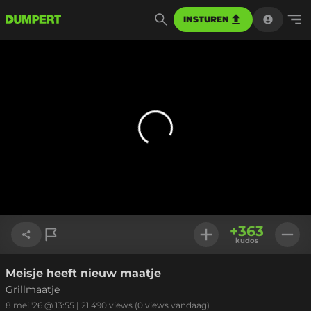
INSTUREN
+
363
kudos
Meisje heeft nieuw maatje
Link kopiëren
Grillmaatje
8 mei '26 @ 13:55
|
21.490
views
(0 views vandaag)