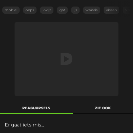
mobiel
oeps
kwijt
gat
ijs
wakvis
vissen
viss
REAGUURSELS
ZIE OOK
Er gaat iets mis...