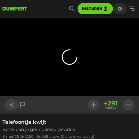
INSTUREN
+
291
kudos
Telefoontje kwijt
Link kopiëren
Beter dan je gemiddelde visvideo
8 mei '26 @ 12:50
|
14.058
views
(0 views vandaag)