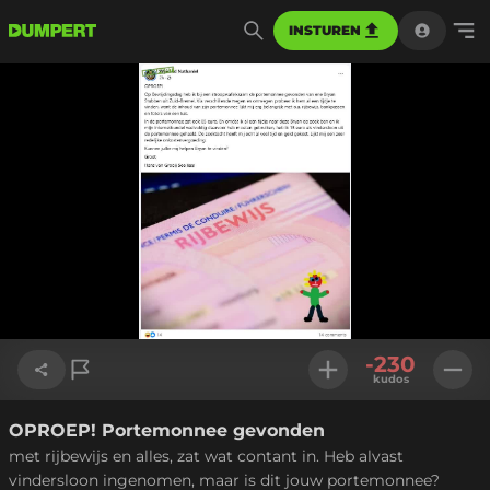
INSTUREN
-230
kudos
OPROEP! Portemonnee gevonden
Link kopiëren
met rijbewijs en alles, zat wat contant in. Heb alvast
vindersloon ingenomen, maar is dit jouw portemonnee?