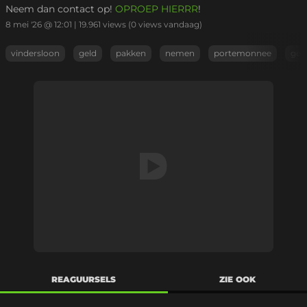
Neem dan contact op!
OPROEP HIERRR
!
8 mei '26 @ 12:01
|
19.961
views
(0 views vandaag)
vindersloon
geld
pakken
nemen
portemonnee
gev
REAGUURSELS
ZIE OOK