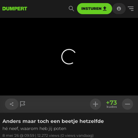
INSTUREN
+
73
kudos
Anders maar toch een beetje hetzelfde
Link kopiëren
hé neef, waarom heb jij poten
8 mei '26 @ 09:59
|
12.272
views
(0 views vandaag)