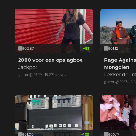
02:57
+
83
01:12
2000 voor een opslagbox
Rage Agains
Jackpot
Mongolen
Lekker deun
gister @ 19:19
|
15.271
views
gister @ 19:13
|
5.
01:00
+
109
00:17