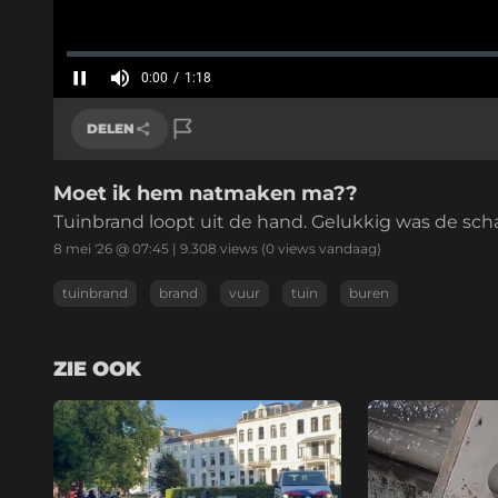
Geladen
:
0%
0:00
/
1:18
Huidige
tijd
Pauzeren
Geluid
uit
DELEN
Moet ik hem natmaken ma??
Link kopiëren
Tuinbrand loopt uit de hand. Gelukkig was de sch
8 mei '26 @ 07:45
|
9.308
views
(0 views vandaag)
tuinbrand
brand
vuur
tuin
buren
ZIE OOK