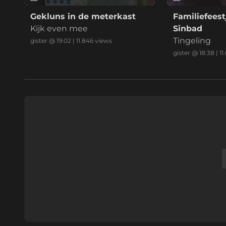
Gekluns in de meterkast
Familiefeest
Kijk even mee
Sinbad
Tingeling
gister @ 19:02
|
11.846
views
gister @ 18:38
|
11