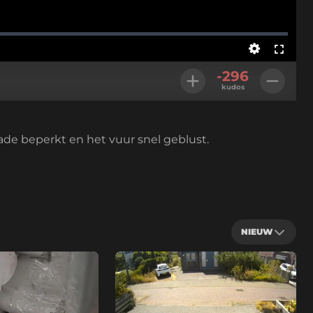
Instellingen
Volledig
-296
scherm
kudos
ade beperkt en het vuur snel geblust.
NIEUW