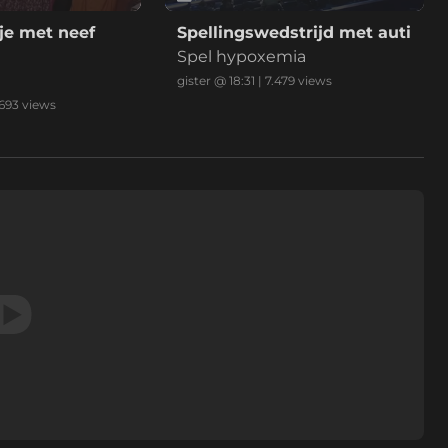
je met neef
Spellingswedstrijd met auti
Spel hypoxemia
gister @ 18:31
|
7.479
views
.693
views