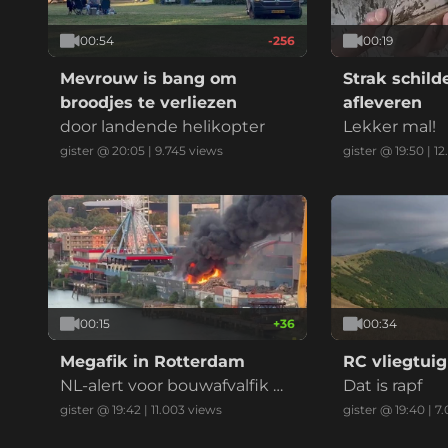
00:54
-256
00:19
Mevrouw is bang om
Strak schil
broodjes te verliezen
afleveren
door landende helikopter
Lekker mal!
gister @ 20:05
|
9.745
views
gister @ 19:50
|
12
00:15
+
36
00:34
Megafik in Rotterdam
RC vliegtuig
NL-alert voor bouwafvalfik m
Dat is rapf
et zwarte reauk bij recycling
gister @ 19:42
|
11.003
views
gister @ 19:40
|
7.
bedrijf (drie vids)