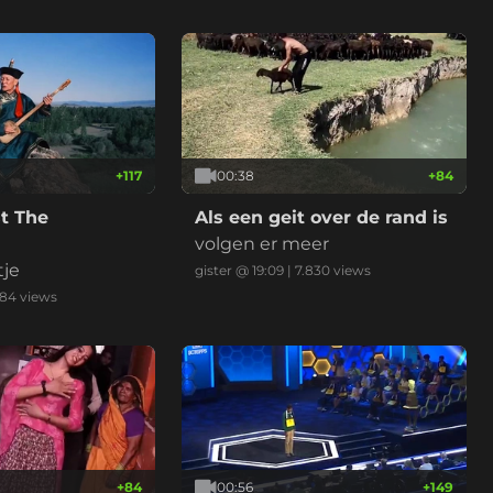
+
117
00:38
+
84
t The
Als een geit over de rand is
volgen er meer
tje
gister @ 19:09
|
7.830
views
584
views
+
84
00:56
+
149