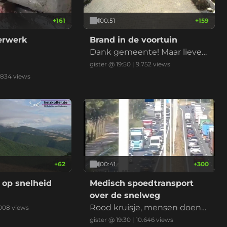
+
161
00:51
+
159
derwerk
Brand in de voortuin
Dank gemeente! Maar liever
niet nu met de droogte
gister @ 19:50
|
9.752
views
.834
views
+
62
00:41
+
300
 op snelheid
Medisch spoedtransport
over de snelweg
Rood kruisje, mensen doen
008
views
normaal, ambu erlangs, klaar
gister @ 19:30
|
10.646
views