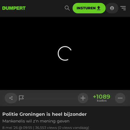
INSTUREN
+
1089
kudos
Politie Groningen is heel bijzonder
Link kopiëren
Mankenelis wil z'n mening geven
8 mei '26 @ 09:55
|
36.553
views
(0 views vandaag)