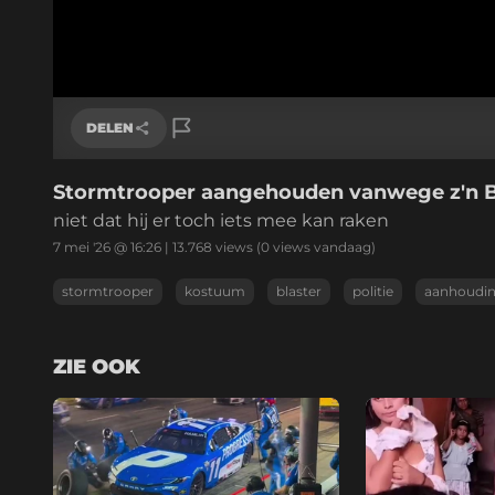
DELEN
Stormtrooper aangehouden vanwege z'n B
Link kopiëren
niet dat hij er toch iets mee kan raken
7 mei '26 @ 16:26
|
13.768
views
(0 views vandaag)
stormtrooper
kostuum
blaster
politie
aanhoudi
ZIE OOK