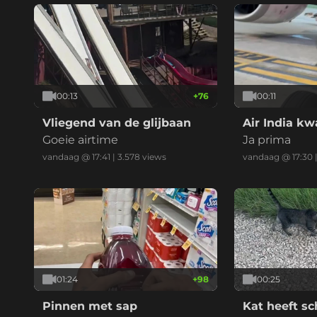
00:13
+
76
00:11
Vliegend van de glijbaan
Air India kw
Goeie airtime
Ja prima
vandaag @ 17:41
|
3.578
views
vandaag @ 17:30
01:24
+
98
00:25
Pinnen met sap
Kat heeft sch