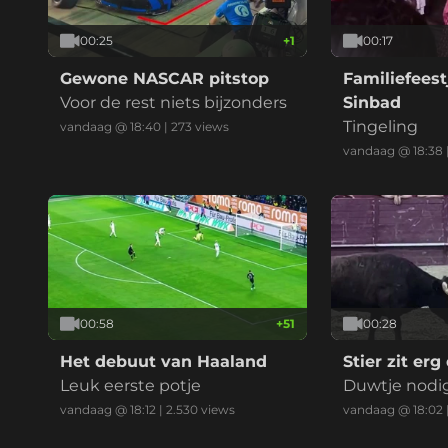
00:25
+
1
00:17
Gewone NASCAR pitstop
Familiefeest
Voor de rest niets bijzonders
Sinbad
Tingeling
vandaag @ 18:40
|
273
views
vandaag @ 18:38
00:58
+
51
00:28
Het debuut van Haaland
Stier zit erg
Leuk eerste potje
Duwtje nodi
vandaag @ 18:12
|
2.530
views
vandaag @ 18:02