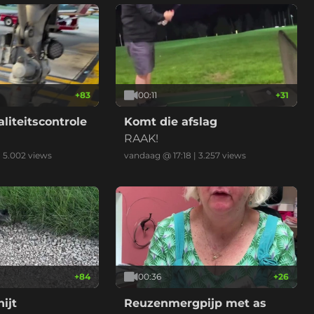
+
83
00:11
+
31
aliteitscontrole
Komt die afslag
RAAK!
|
5.002
views
vandaag @ 17:18
|
3.257
views
+
84
00:36
+
26
ijt
Reuzenmergpijp met as