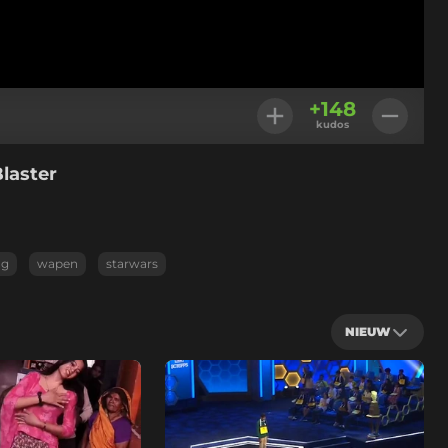
+
148
kudos
laster
ng
wapen
starwars
NIEUW