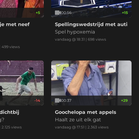
+
5
00:56
+
15
je met neef
Spellingswedstrijd met auti
Spel hypoxemia
vandaag @ 18:31
|
698
views
|
499
views
-14
00:37
+
29
 dichtbij
Goochelopa met appels
g?
Haalt ze uit elk gat
|
2.125
views
vandaag @ 17:51
|
2.363
views