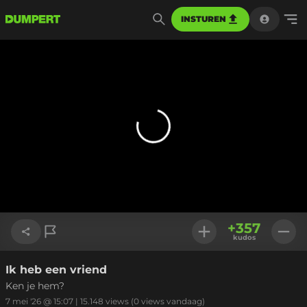
INSTUREN
+
357
kudos
Ik heb een vriend
Link kopiëren
Ken je hem?
7 mei '26 @ 15:07
|
15.148
views
(0 views vandaag)