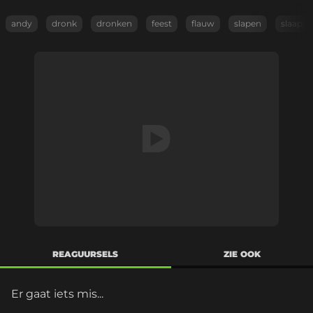
andy
dronk
dronken
feest
flauw
slapen
slaap
REAGUURSELS
ZIE OOK
Er gaat iets mis...