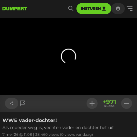
INSTUREN
+
971
kudos
WWE vader-dochter!
Link kopiëren
Als moeder weg is, vechten vader en dochter het uit
7 mei '26 @ 11:08
|
38.460
views
(0 views vandaag)