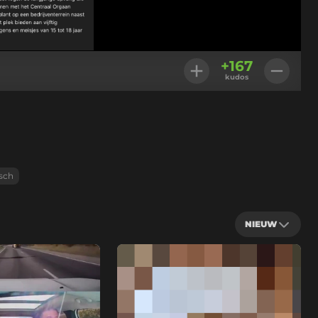
+
167
kudos
sch
NIEUW