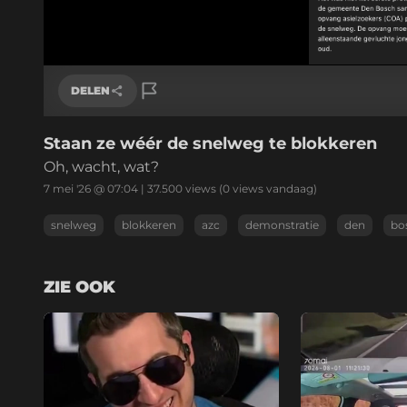
DELEN
Staan ze wéér de snelweg te blokkeren
Link kopiëren
Oh, wacht, wat?
7 mei '26 @ 07:04
|
37.500
views
(0 views vandaag)
snelweg
blokkeren
azc
demonstratie
den
bo
ZIE OOK