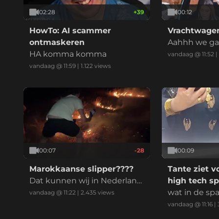
02:28
+
39
00:12
HowTo: AI scammer
Vrachtwagen
ontmaskeren
Aahhh we gaa
HA komma komma
vandaag @ 11:52
|
vandaag @ 11:59
|
1.122
views
00:07
-28
00:09
Marokkaanse slipper????
Tante ziet v
Dat kunnen wij in Nederland
high tech sp
ook gebruiken met de droog
wat in de spa
vandaag @ 11:22
|
2.435
views
te
n?!
vandaag @ 11:16
|