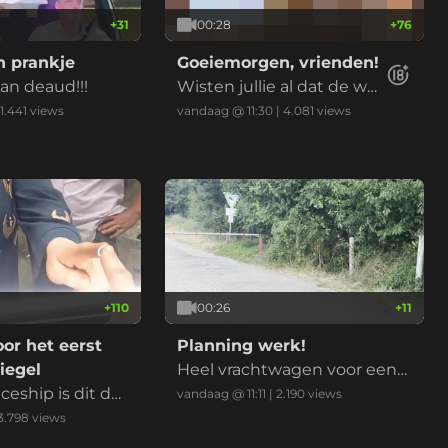
+
31
00:28
+
76
 prankje
Goeiemorgen, vrienden!
n deaud!!!
Wisten jullie al dat de we
ek doormidden is?
1.441
views
vandaag @ 11:30
|
4.081
views
+
110
00:26
+
11
oor het eerst
Planning werk!
iegel
Heel vrachtwagen voor een
ceship is dit da
pallet
vandaag @ 11:11
|
2.190
views
3.798
views