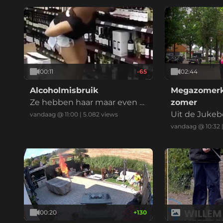
00:11
-65
02:44
Alcoholmisbruik
Megazomerk
Ze hebben haar maar even o
zomer
nherkenbaar gemaakt.
Uit de Jukeb
vandaag @ 11:00
|
5.082
views
vandaag @ 10:32
00:20
+
130