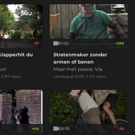
-37
01:02
+
399
lapperhit du
Stratenmaker zonder
armen of benen
ox!
Maar met passie. Via
|
3.917
views
vandaag @ 10:29
|
5.312
views
+
44
00:36
-54