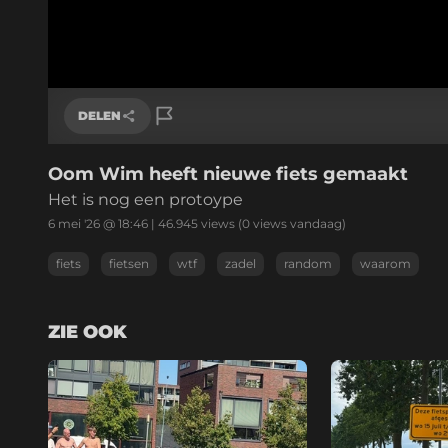
DELEN
Oom Wim heeft nieuwe fiets gemaakt
Link kopiëren
Het is nog een protoype
6 mei '26 @ 18:46
|
46.945
views
(0 views vandaag)
fiets
fietsen
wtf
zadel
random
waarom
ZIE OOK