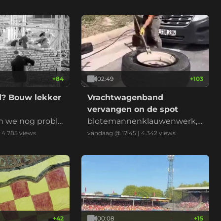
+
84
02:49
+
103
? Bouw lekker
Vrachtwagenband
vervangen on de spot
n we nog proble
blotemannenklauwenwerk,
n met de hand
met handschoenen
|
4.785
views
vandaag @ 17:45
|
4.342
views
+
42
00:08
+
15