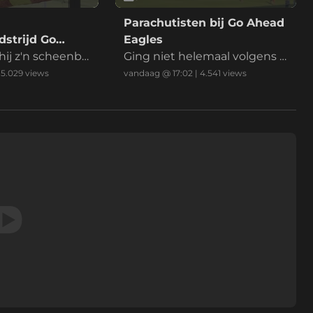
Parachutisten bij Go Ahead
strijd Go
Eagles
es
hij z'n scheenbe
Ging niet helemaal volgens p
an
lan
|
5.029
views
vandaag @ 17:02
|
4.541
views