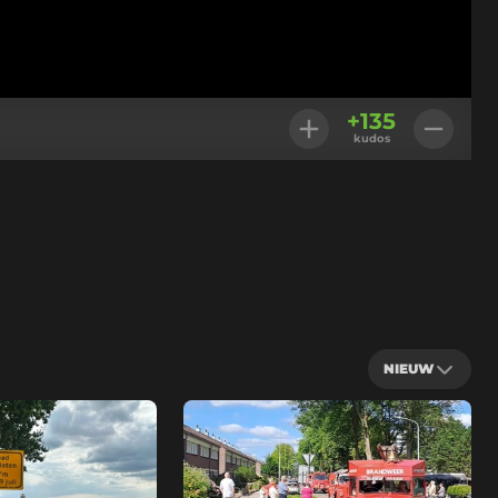
+
135
kudos
NIEUW