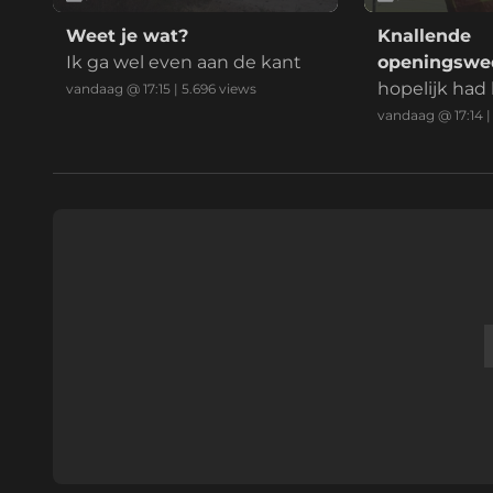
Weet je wat?
Knallende
Ik ga wel even aan de kant
openingswed
Ahead Eagl
hopelijk had 
vandaag @ 17:15
|
5.696
views
schermers a
vandaag @ 17:14