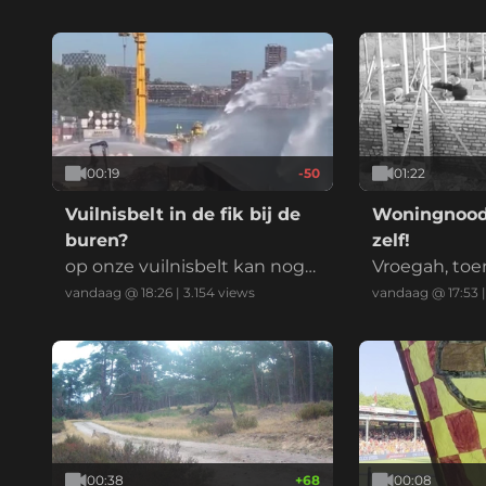
00:19
-50
01:22
Vuilnisbelt in de fik bij de
Woningnood
buren?
zelf!
op onze vuilnisbelt kan nog
Vroegah, toe
gewoon gespeeld worden!
men oploste
vandaag @ 18:26
|
3.154
views
vandaag @ 17:53
00:38
+
68
00:08