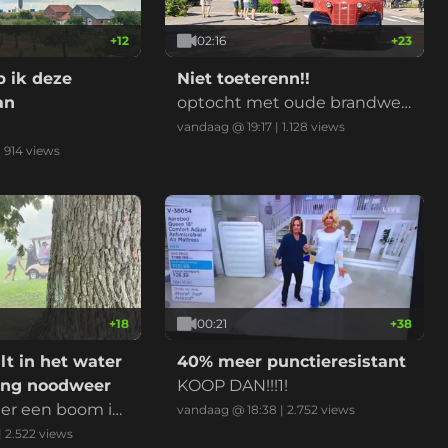
+
12
02:16
+
23
 ik deze
Niet toeterenn!!
an
optocht met oude brandwee
rwagens
vandaag @ 19:17
|
1.128
views
|
914
views
+
18
00:21
+
38
alt in het water
40% meer punctieresistant
ling noodweer
KOOP DAN!!!1!
er een boom is
vandaag @ 18:38
|
2.752
views
aden
|
2.522
views