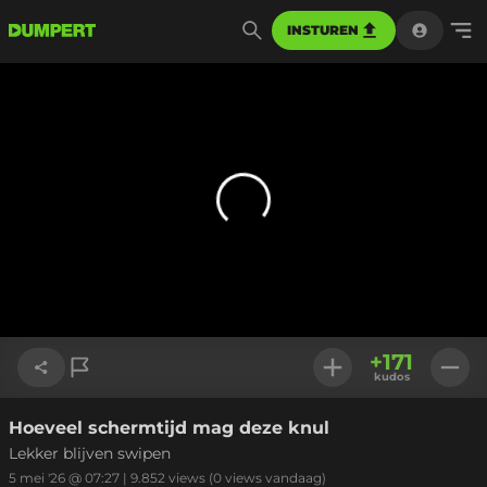
INSTUREN
+
171
kudos
Hoeveel schermtijd mag deze knul
Link kopiëren
Lekker blijven swipen
5 mei '26 @ 07:27
|
9.852
views
(0 views vandaag)