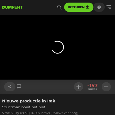
INSTUREN
-157
kudos
Nieuwe productie in Irak
Link kopiëren
Stuntman boeit het niet
5 mei '26 @ 09:38
|
10.997
views
(0 views vandaag)