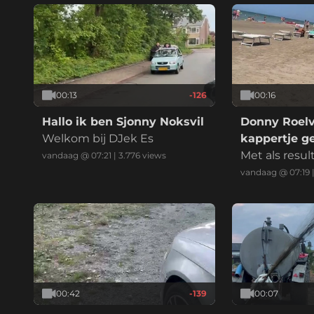
00:13
-126
00:16
Hallo ik ben Sjonny Noksvil
Donny Roelv
Welkom bij DJek Es
kappertje g
Met als resul
vandaag @ 07:21
|
3.776
views
p.
vandaag @ 07:19
00:42
-139
00:07