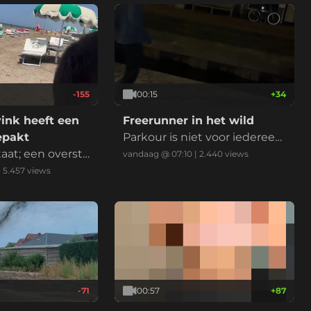
-155
00:15
+
34
ink heeft een
Freerunner in het wild
epakt
Parkour is niet voor iedereen
taat; een oversta
weggelegd
vandaag @ 07:10
|
2.440
views
|
5.457
views
-71
00:57
+
87