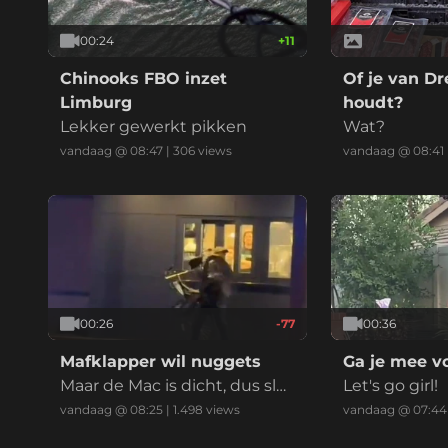
00:24
+
11
Chinooks FBO inzet
Of je van Dr
Limburg
houdt?
Lekker gewerkt pikken
Wat?
vandaag @ 08:47
|
306
views
vandaag @ 08:41
00:26
-77
00:36
Mafklapper wil nuggets
Ga je mee vo
Maar de Mac is dicht, dus slaa
Let's go girl!
t ie de hele bende aan puin
vandaag @ 08:25
|
1.498
views
vandaag @ 07:44