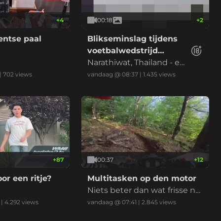
+
4
00:18
+
2
entse paal
Blikseminslag tijdens
voetbalwedstrijd
Thailand
Narathiwat, Thailand - ee
n 24 jarige voetballer over
|
702
views
vandaag @ 08:37
|
1.435
views
lijdt ter plekke. 9 anderen
raken gewond.
+
87
00:37
+
12
or een ritje?
Multitasken op den motor
Niets beter dan wat frisse na
tuurlucht om bij op te knapp
|
4.292
views
vandaag @ 07:41
|
2.845
views
en