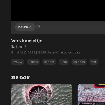
DELEN
Vers kapseltje
Link kopiëren
Ja hoor!
5 mei '26 @ 09:38
|
15.355
views
(0 views vandaag)
vrouw
kapsel
kapper
knip
knippen
wtf
ZIE OOK