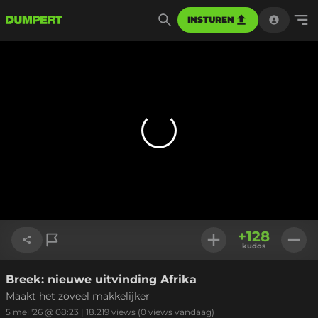
INSTUREN
+
128
kudos
Breek: nieuwe uitvinding Afrika
Link kopiëren
Maakt het zoveel makkelijker
5 mei '26 @ 08:23
|
18.219
views
(0 views vandaag)