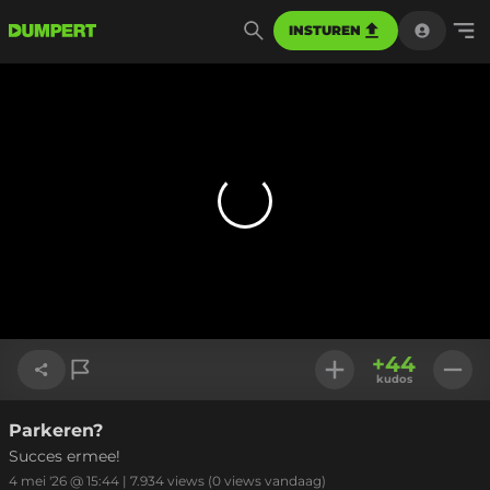
INSTUREN
+
44
kudos
Parkeren?
Link kopiëren
Succes ermee!
4 mei '26 @ 15:44
|
7.934
views
(0 views vandaag)