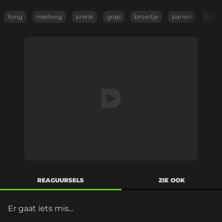
tong
neptong
prenk
grap
broertje
paniek
trekk
REAGUURSELS
ZIE OOK
Er gaat iets mis...