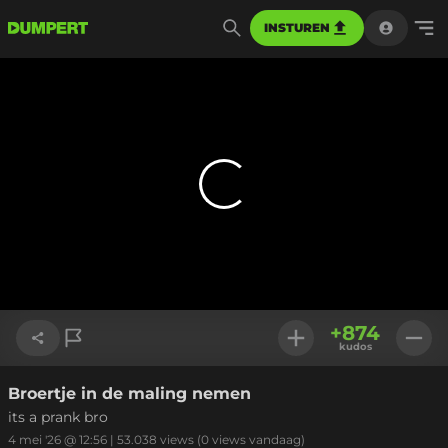
INSTUREN
+
874
kudos
Broertje in de maling nemen
Link kopiëren
its a prank bro
4 mei '26 @ 12:56
|
53.038
views
(0 views vandaag)