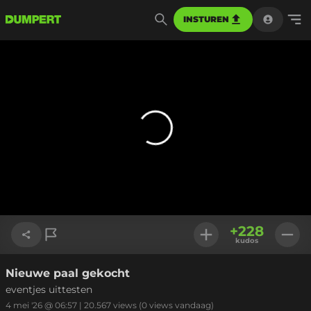
INSTUREN
+
228
kudos
Nieuwe paal gekocht
Link kopiëren
eventjes uittesten
4 mei '26 @ 06:57
|
20.567
views
(0 views vandaag)