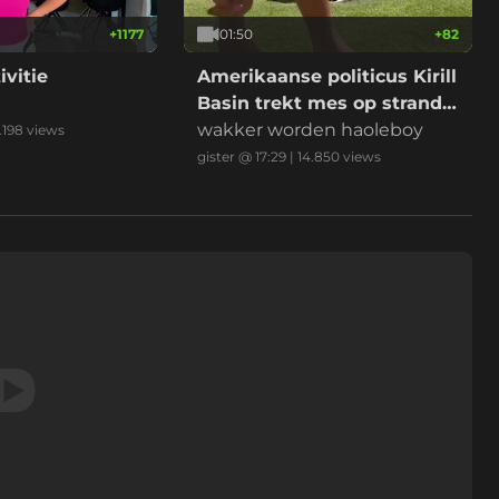
+
1177
01:50
+
82
ivitie
Amerikaanse politicus Kirill
Basin trekt mes op strand
Hawaii
wakker worden haoleboy
.198
views
gister @ 17:29
|
14.850
views