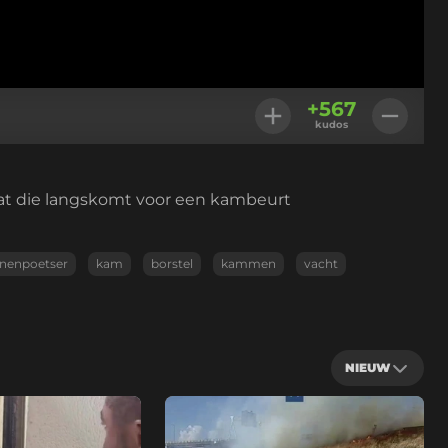
+
567
kudos
kat die langskomt voor een kambeurt
nenpoetser
kam
borstel
kammen
vacht
NIEUW