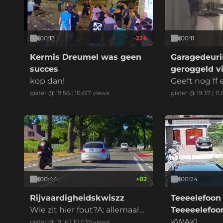
00:13
-224
00:11
Kermis Dreumel was geen
Garagedeuri
succes
geroggeld vi
kop dan!
marktplaats
Geeft nog ff
at ik betaal
gister @ 19:56
|
10.617
views
gister @ 19:37
|
11
00:44
+
82
00:24
Rijvaardigheidskwiszz
Teeeelefoon
Wie zit hier fout?A: allemaal
Teeeeelefo
B: iedereenC: alle betrokken
KWAK!
gister @ 19:16
|
10.039
views