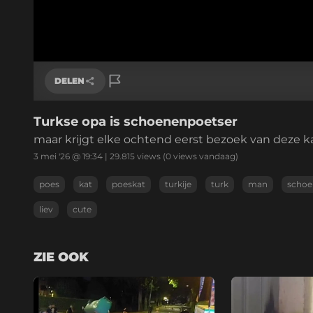
DELEN
Turkse opa is schoenenpoetser
Link kopiëren
maar krijgt elke ochtend eerst bezoek van deze 
3 mei '26 @ 19:34
|
29.815
views
(0 views vandaag)
poes
kat
poeskat
turkije
turk
man
schoe
liev
cute
ZIE OOK