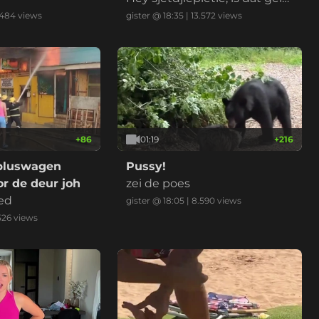
d normaal?
.484
views
gister @ 18:35
|
13.572
views
+
86
01:19
+
216
bluswagen
Pussy!
r de deur joh
zei de poes
ed
gister @ 18:05
|
8.590
views
526
views