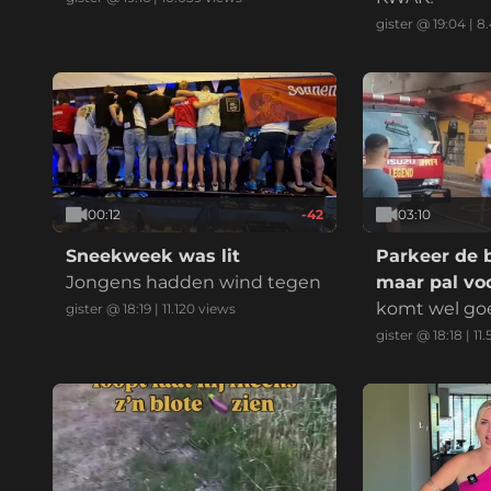
enD: eeniederE: anders, nam
gister @ 19:04
|
8
elijk:
00:12
-42
03:10
Sneekweek was lit
Parkeer de 
Jongens hadden wind tegen
maar pal voo
komt wel go
gister @ 18:19
|
11.120
views
gister @ 18:18
|
11.