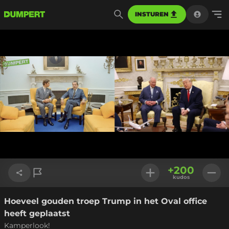
INSTUREN
+
200
kudos
Hoeveel gouden troep Trump in het Oval office
Link kopiëren
heeft geplaatst
Kamperlook!