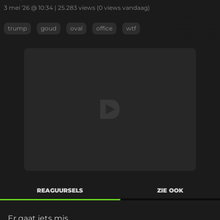
3 mei '26 @ 10:34
|
25.283
views
(0 views vandaag)
trump
goud
oval
office
wtf
REAGUURSELS
ZIE OOK
Er gaat iets mis...