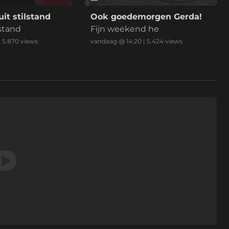
uit stilstand
Ook goedemorgen Gerda!
lstand
Fijn weekend he
|
5.870
views
vandaag @ 14:20
|
5.424
views