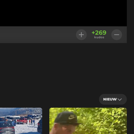
+
269
kudos
NIEUW