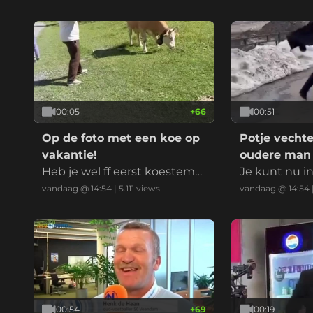
nt bezit 50% van de weg en
wil geen nieuw asfalt
00:05
+
66
00:51
Op de foto met een koe op
Potje vecht
vakantie!
oudere man
Heb je wel ff eerst koestem
Je kunt nu i
ming gevraagd?
vandaag @ 14:54
|
5.111
views
vandaag @ 14:54
00:54
+
69
00:19