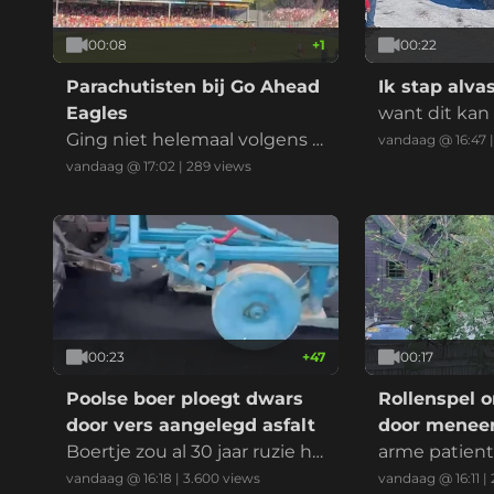
00:08
+
1
00:22
Parachutisten bij Go Ahead
Ik stap alvast
Eagles
want dit kan
Ging niet helemaal volgens p
r fout gaan?!
vandaag @ 16:47
lan
vandaag @ 17:02
|
289
views
00:23
+
47
00:17
Poolse boer ploegt dwars
Rollenspel 
door vers aangelegd asfalt
door meneer
Boertje zou al 30 jaar ruzie he
arme patien
bben met de gemeente, wa
hten op z'n 
vandaag @ 16:18
|
3.600
views
vandaag @ 16:11
|