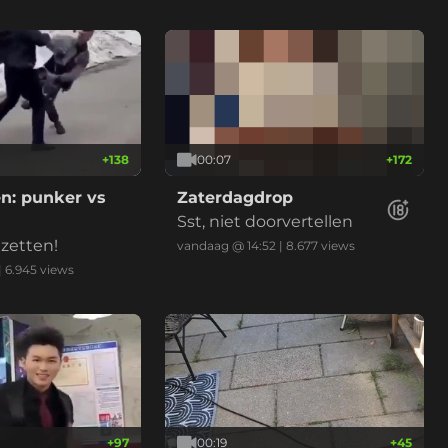
+
138
00:07
+
172
en: punker vs
Zaterdagdrop
Sst, niet doorvertellen
nzetten!
vandaag @ 14:52
|
8.677
views
|
6.945
views
+
97
00:19
+
45