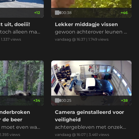
+
12
00:38
+
46
 uit, doeiii!
Lekker middagje vissen
 toch alleen maa
gewoon achterover leunen e
n kijken of ze bijten
|
1.337
views
vandaag @ 16:37
|
1.749
views
+
34
00:25
+
38
onderbroken
Camera geïnstalleerd voor
 de beer
veiligheid
t moet even wac
achtergebleven met onzeke
behandeling
rheid
2.393
views
vandaag @ 16:07
|
3.461
views