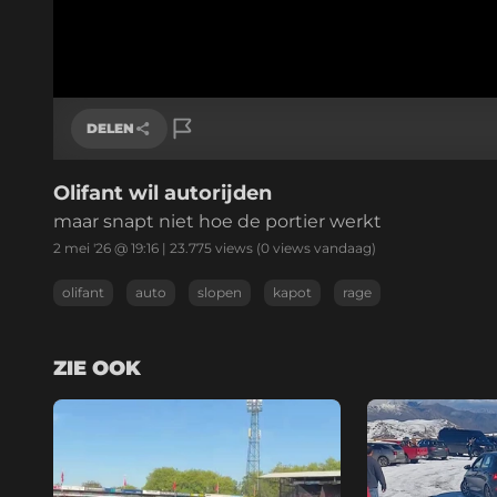
DELEN
Olifant wil autorijden
Link kopiëren
maar snapt niet hoe de portier werkt
2 mei '26 @ 19:16
|
23.775
views
(0 views vandaag)
olifant
auto
slopen
kapot
rage
ZIE OOK