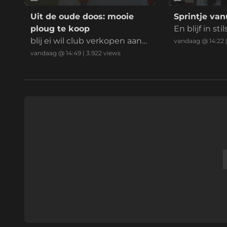
Uit de oude doos: mooie
Sprintje van
ploug te koop
En blijf in sti
blij ei wil club verkopen aan
vandaag @ 14:22
Mohammed.
vandaag @ 14:49
|
3.922
views