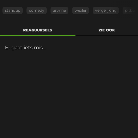
standup
comedy
arynne
wexler
vergelijking
pitbull
REAGUURSELS
ZIE OOK
Er gaat iets mis...