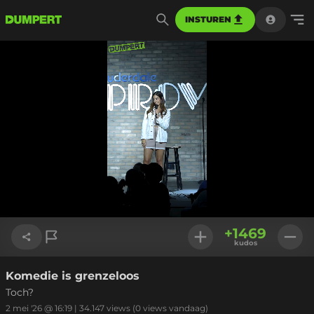
INSTUREN
Geladen
:
21.95%
Instellinge
+
1469
kudos
Komedie is grenzeloos
Link kopiëren
Toch?
2 mei '26 @ 16:19
|
34.147
views
(0 views vandaag)