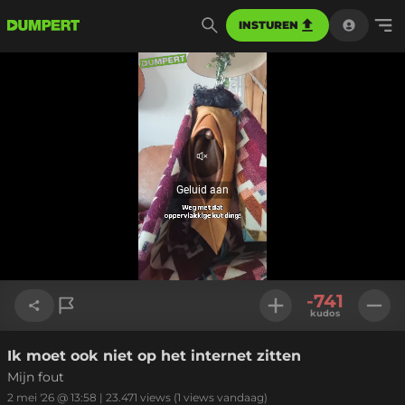
INSTUREN
Geluid
aan
Geluid aan
Geladen
:
20.01%
Instellinge
-741
kudos
Ik moet ook niet op het internet zitten
Link kopiëren
Mijn fout
2 mei '26 @ 13:58
|
23.471
views
(1 views vandaag)