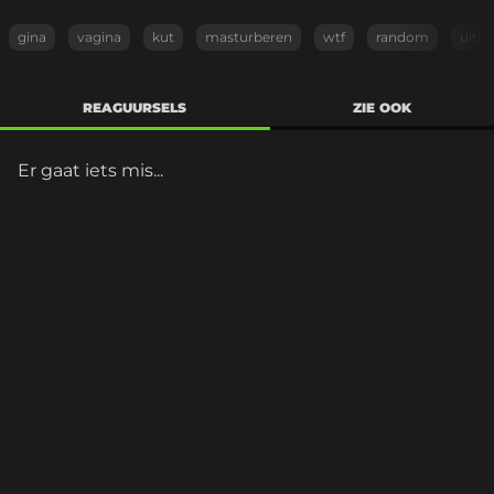
gina
vagina
kut
masturberen
wtf
random
uitle
REAGUURSELS
ZIE OOK
Er gaat iets mis...