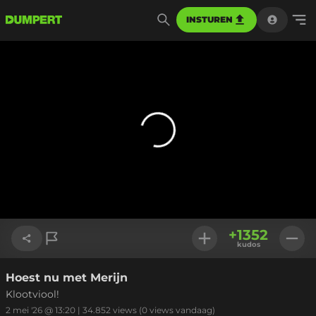
INSTUREN
+
1352
kudos
Hoest nu met Merijn
Link kopiëren
Klootviool!
2 mei '26 @ 13:20
|
34.852
views
(0 views vandaag)