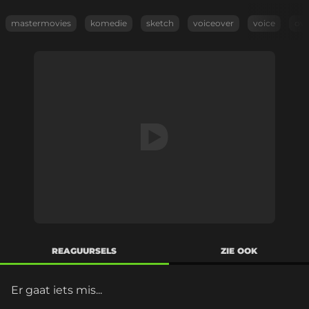
mastermovies
komedie
sketch
voiceover
voice
ove
REAGUURSELS
ZIE OOK
Er gaat iets mis...