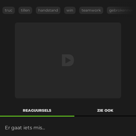
truc
tillen
handstand
win
teamwork
gebrokennek
REAGUURSELS
ZIE OOK
Er gaat iets mis...