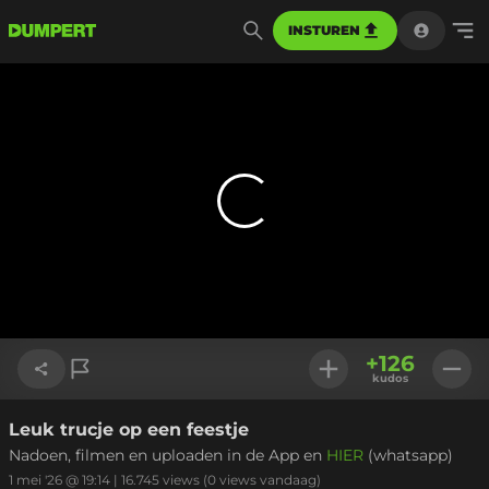
INSTUREN
+
126
kudos
Leuk trucje op een feestje
Link kopiëren
Nadoen, filmen en uploaden in de App en
HIER
(whatsapp)
1 mei '26 @ 19:14
|
16.745
views
(0 views vandaag)