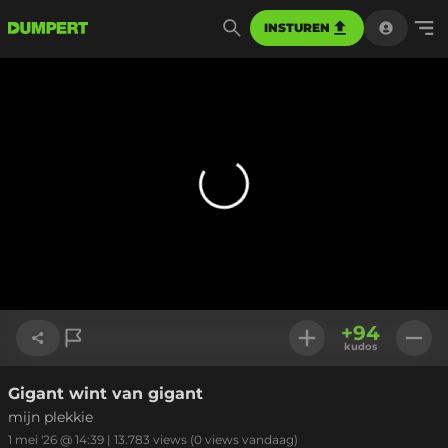
INSTUREN
+
94
kudos
Gigant wint van gigant
Link kopiëren
mijn plekkie
1 mei '26 @ 14:39
|
13.783
views
(0 views vandaag)