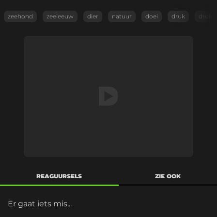
zeehond
zeeleeuw
dier
natuur
doei
druk
drukk
REAGUURSELS
ZIE OOK
Er gaat iets mis...