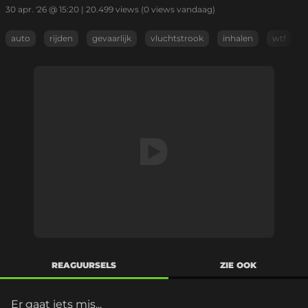
30 apr. '26 @ 15:20
|
20.499
views
(0 views vandaag)
auto
rijden
gevaarlijk
vluchtstrook
inhalen
wtf
REAGUURSELS
ZIE OOK
Er gaat iets mis...