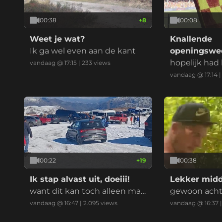
00:38
+
8
00:08
Weet je wat?
Knallende
Ik ga wel even aan de kant
openingswed
Ahead Eagl
hopelijk had 
vandaag @ 17:15
|
233
views
schermers a
vandaag @ 17:14
00:22
+
19
00:38
Ik stap alvast uit, doeiii!
Lekker midd
want dit kan toch alleen maa
gewoon acht
r fout gaan?!
n kijken of ze
vandaag @ 16:47
|
2.095
views
vandaag @ 16:37