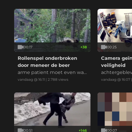
00:17
+
38
00:25
Rollenspel onderbroken
Camera geïn
door meneer de beer
veiligheid
arme patient moet even wac
achtergeble
hten op z'n behandeling
rheid
vandaag @ 16:11
|
2.788
views
vandaag @ 16:07
00:51
+
146
00:07