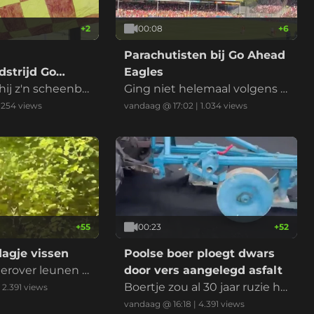
+
2
00:08
+
6
Parachutisten bij Go Ahead
strijd Go
Eagles
es
hij z'n scheenbe
Ging niet helemaal volgens p
an
lan
|
254
views
vandaag @ 17:02
|
1.034
views
+
55
00:23
+
52
agje vissen
Poolse boer ploegt dwars
erover leunen e
door vers aangelegd asfalt
 bijten
Boertje zou al 30 jaar ruzie he
|
2.391
views
bben met de gemeente, wa
vandaag @ 16:18
|
4.391
views