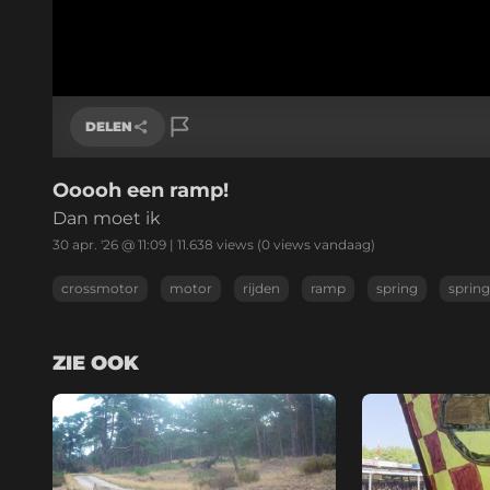
DELEN
Ooooh een ramp!
Link kopiëren
Dan moet ik
30 apr. '26 @ 11:09
|
11.638
views
(0 views vandaag)
crossmotor
motor
rijden
ramp
spring
sprin
ZIE OOK