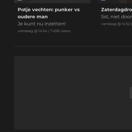
Potje vechten: punker vs
Zaterdagdr
oudere man
Sst, niet doo
Je kunt nu inzetten!
vandaag @ 14:52
vandaag @ 14:54
|
7.458
views