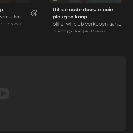
op
Uit de oude doos: mooie
rvertellen
ploug te koop
blij ei wil club verkopen aan
|
9.359
views
Mohammed.
vandaag @ 14:49
|
4.183
views