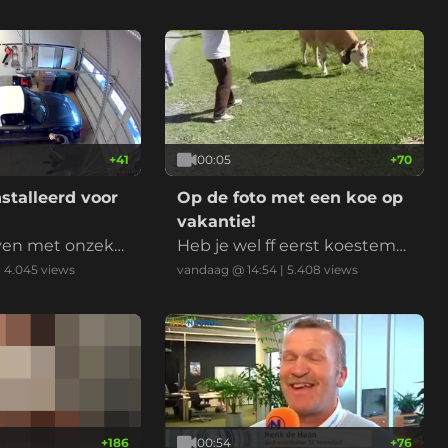
nt bezit 50% van de weg en
wil geen nieuw asfalt
+
41
00:05
+
70
stalleerd voor
Op de foto met een koe op
vakantie!
ven met onzeke
Heb je wel ff eerst koestem
ming gevraagd?
|
4.045
views
vandaag @ 14:54
|
5.408
views
+
186
00:54
+
76