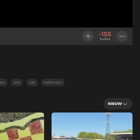
-155
kudos
gen
win
vet
helmcam
NIEUW