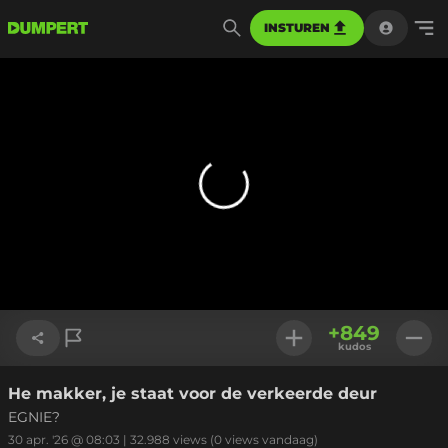
INSTUREN
+
849
kudos
He makker, je staat voor de verkeerde deur
Link kopiëren
EGNIE?
30 apr. '26 @ 08:03
|
32.988
views
(0 views vandaag)