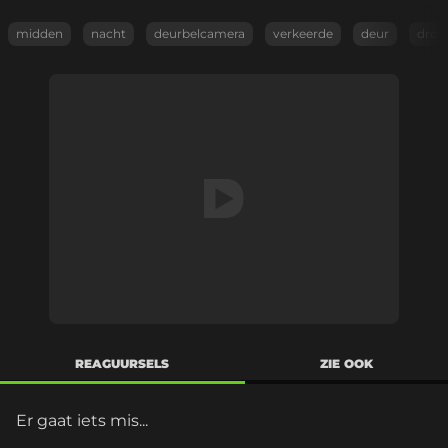
midden
nacht
deurbelcamera
verkeerde
deur
dron
REAGUURSELS
ZIE OOK
Er gaat iets mis...