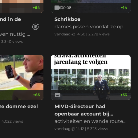
+
64
00:08
+
14
nd in de
Schrikboe
dames pissen voordat ze op
even nuttig b
de plee zijn.
vandaag @ 14:50
|
2.278
views
|
3.340
views
+
65
+
53
eze domme ezel
MIVD-directeur had
a
openbaar account bij
Strava
activiteiten en wandelroutes
|
4.022
views
waren jarenlang te volgen...
vandaag @ 14:12
|
5.323
views