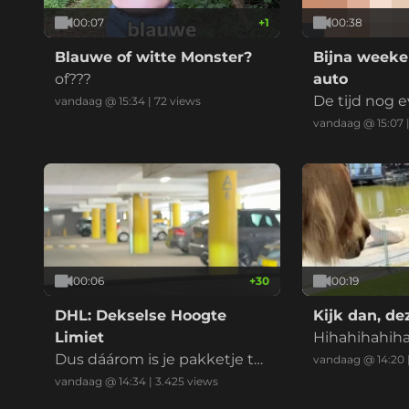
00:07
+
1
00:38
Blauwe of witte Monster?
Bijna weeke
of???
auto
De tijd nog 
vandaag @ 15:34
|
72
views
esteden
vandaag @ 15:07
00:06
+
30
00:19
DHL: Dekselse Hoogte
Kijk dan, d
Limiet
Hihahihahih
Dus dáárom is je pakketje te
vandaag @ 14:20
laat.
vandaag @ 14:34
|
3.425
views