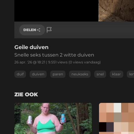
/
Geluid
aan
DELEN
Geile duiven
Link kopiëren
Snelle seks tussen 2 witte duiven
26 apr. '26 @ 18:21
|
9.551
views
(0 views vandaag)
duif
duiven
paren
neukseks
snel
klaar
le
ZIE OOK