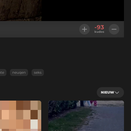
Geladen
:
100.00%
Instellingen
-93
kudos
nte
neuqen
seks
NIEUW