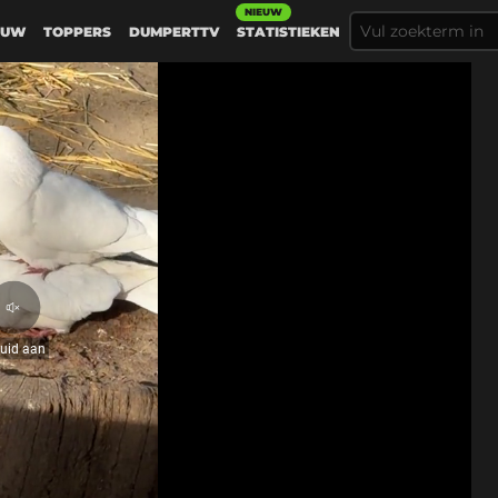
NIEUW
EUW
TOPPERS
DUMPERTTV
STATISTIEKEN
Geluid
aan
luid aan