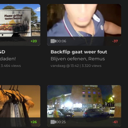
+
20
00:06
-37
4D
Backflip gaat weer fout
daden!
Blijven oefenen, Remus
|
3.464
views
vandaag @ 13:42
|
3.320
views
+
26
00:25
-61