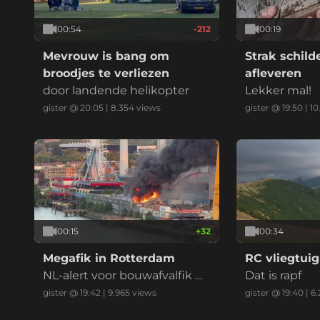
00:54
-212
00:19
Mevrouw is bang om
Strak schil
broodjes te verliezen
afleveren
door landende helikopter
Lekker mal!
gister @ 20:05
|
8.354
views
gister @ 19:50
|
10
00:15
+
32
00:34
Megafik in Rotterdam
RC vliegtuig
NL-alert voor bouwafvalfik m
Dat is rapf
et zwarte reauk bij recycling
gister @ 19:42
|
9.965
views
gister @ 19:40
|
6.
bedrijf (drie vids)