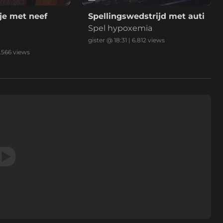
je met neef
Spellingswedstrijd met auti
Spel hypoxemia
gister @ 18:31
|
6.812
views
.566
views