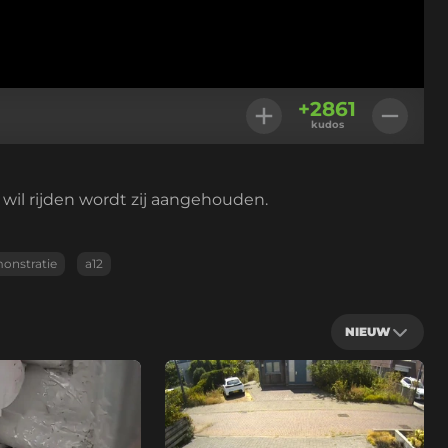
+
2861
kudos
 wil rijden wordt zij aangehouden.
onstratie
a12
NIEUW