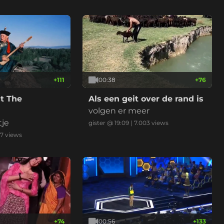
+
111
00:38
+
76
t The
Als een geit over de rand is
volgen er meer
tje
gister @ 19:09
|
7.003
views
17
views
+
74
00:56
+
133