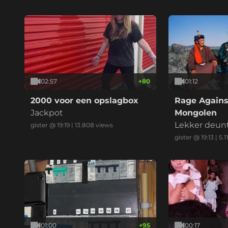
02:57
+
80
01:12
2000 voor een opslagbox
Rage Agains
Jackpot
Mongolen
Lekker deun
gister @ 19:19
|
13.808
views
gister @ 19:13
|
5.1
01:00
+
95
00:17