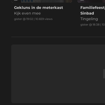
Gekluns in de meterkast
Familiefeest
Kijk even mee
Sinbad
Tingeling
gister @ 19:02
|
10.659
views
gister @ 18:38
|
10