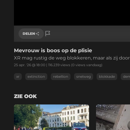
DELEN
Mevrouw is boos op de plisie
Link kopiëren
XR mag rustig de weg blokkeren, maar als zij door
25 apr. '26 @ 18:00
|
116.239
views
(0 views vandaag)
xr
extinction
rebellion
snelweg
blokkade
dem
ZIE OOK