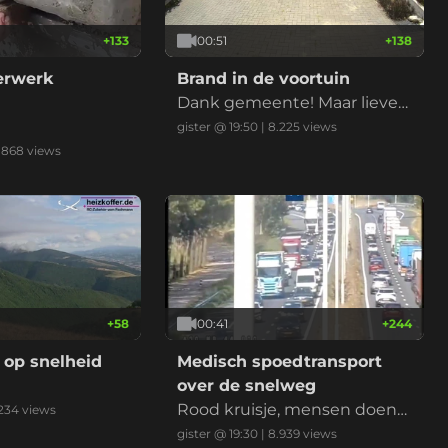
+
133
00:51
+
138
derwerk
Brand in de voortuin
Dank gemeente! Maar liever
niet nu met de droogte
gister @ 19:50
|
8.225
views
.868
views
+
58
00:41
+
244
 op snelheid
Medisch spoedtransport
over de snelweg
Rood kruisje, mensen doen
234
views
normaal, ambu erlangs, klaar
gister @ 19:30
|
8.939
views