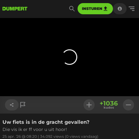
INSTUREN
+
1036
kudos
Uw fiets is in de gracht gevallen?
Link kopiëren
Die vis ik er ff voor u uit hoor!
25 apr. '26 @ 08:20
|
34.092
views
(0 views vandaag)