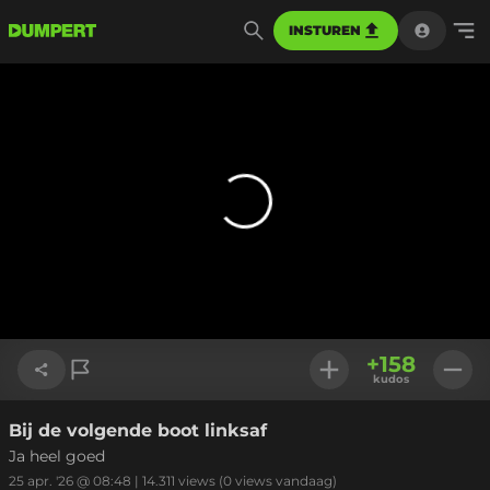
INSTUREN
+
158
kudos
Bij de volgende boot linksaf
Link kopiëren
Ja heel goed
25 apr. '26 @ 08:48
|
14.311
views
(0 views vandaag)