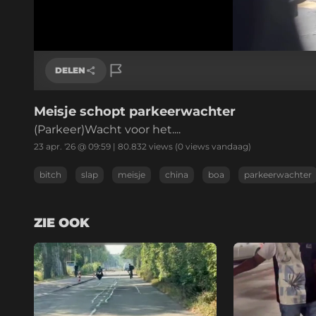
/
Geluid
aan
DELEN
Meisje schopt parkeerwachter
Link kopiëren
(Parkeer)Wacht voor het....
23 apr. '26 @ 09:59
|
80.832
views
(0 views vandaag)
bitch
slap
meisje
china
boa
parkeerwachter
ZIE OOK