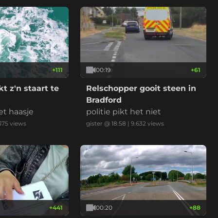
ideo is versneld en ingekort.
+
111
00:19
+
61
t z'n staart te
Relschopper gooit steen in
Bradford
et haasje
politie pikt het niet
375
views
gister @ 18:58
|
9.632
views
+
441
00:20
+
88