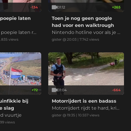
-134
01:12
+
265
poepie laten
Toen je nog geen google
had voor een walktrough
poepie laten rui
Nintendo hotline voor als je k
bekende Nederla
wam vast te zitten in een lev
2.835
views
gister @ 20:03
|
7.742
views
king. Het betek
el
mand wilt verbaz
 of laten zien d
heel goed in ben
n wedstrijd of mo
e
+
72
01:04
-664
infikkie bij
Motorrijdert is een badass
 slag
Motorrijdert rijdt te hard, krij
nd vuurtje
gt een bekeuring en voelt zi
gister @ 19:35
|
10.557
views
ch daarna enorm stoer door
199
views
met 112km/u weg te rijden. *v