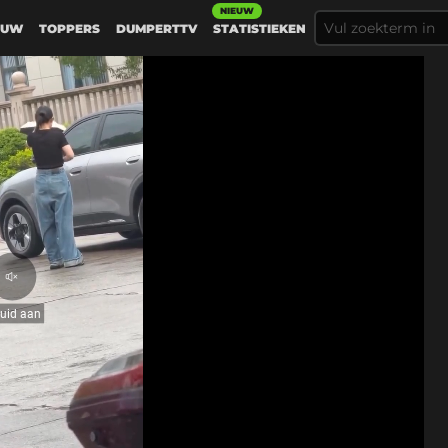
NIEUW
EUW
TOPPERS
DUMPERTTV
STATISTIEKEN
Geluid
aan
luid aan