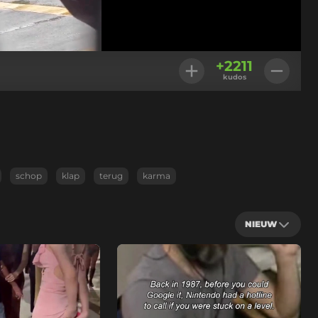
Geladen
:
100.00%
Instellingen
+
2211
kudos
schop
klap
terug
karma
NIEUW