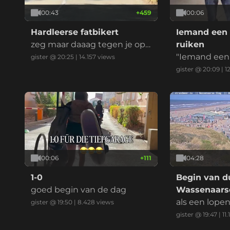
00:43
+
459
00:06
Hardleerse fatbikert
Iemand een 
zeg maar daaag tegen je opg
ruiken
evoerde kinderbrommer
"Iemand een 
gister @ 20:25
|
14.157
views
ken" is een 
gister @ 20:09
|
1
ndse uitdruk
ent dat je ie
en, imponeren
at je ergens 
t, vaak in ee
eilijke situati
00:06
+
111
04:28
1-0
Begin van du
goed begin van de dag
Wassenaarse
als een lope
gister @ 19:50
|
8.428
views
gister @ 19:47
|
11.