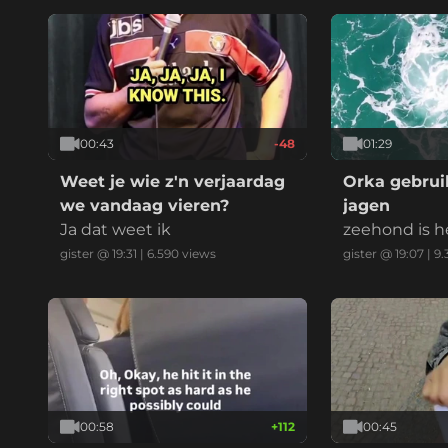
00:43
-48
01:29
Weet je wie z'n verjaardag
Orka gebruik
we vandaag vieren?
jagen
Ja dat weet ik
zeehond is h
gister @ 19:31
|
6.590
views
gister @ 19:07
|
9.
00:58
+
112
00:45