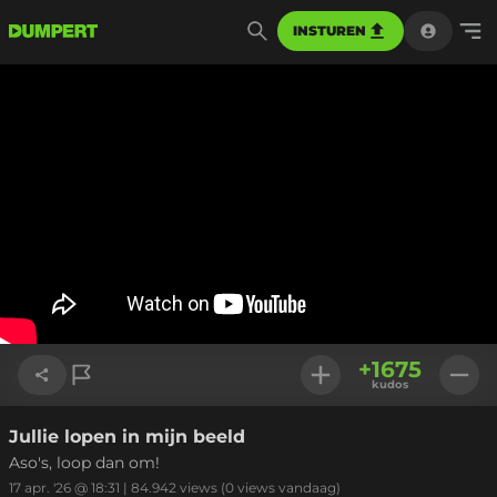
INSTUREN
+
1675
kudos
Jullie lopen in mijn beeld
Link kopiëren
Aso's, loop dan om!
17 apr. '26 @ 18:31
|
84.942
views
(0 views vandaag)