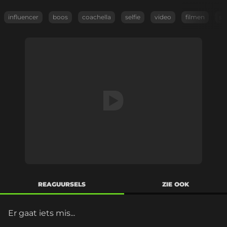
influencer
boos
coachella
selfie
video
filmen
sn
REAGUURSELS
ZIE OOK
Er gaat iets mis...