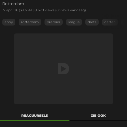
Rotterdam
17 apr. '26 @ 07:41
|
8.670
views
(0 views vandaag)
ahoy
rotterdam
premier
league
darts
darten
s
REAGUURSELS
ZIE OOK