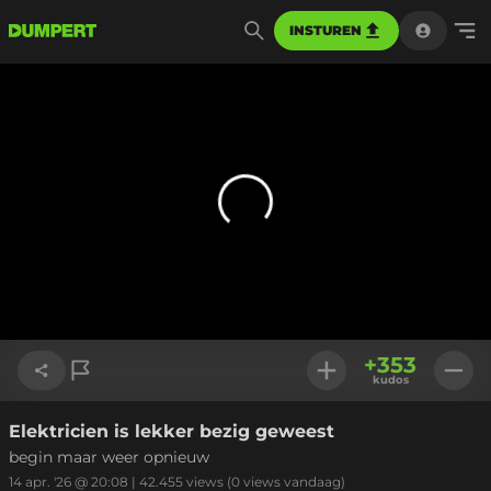
INSTUREN
+
353
kudos
Elektricien is lekker bezig geweest
Link kopiëren
begin maar weer opnieuw
14 apr. '26 @ 20:08
|
42.455
views
(0 views vandaag)