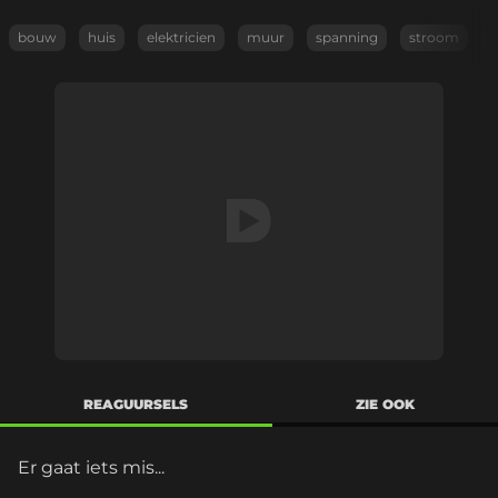
bouw
huis
elektricien
muur
spanning
stroom
e
REAGUURSELS
ZIE OOK
Er gaat iets mis...