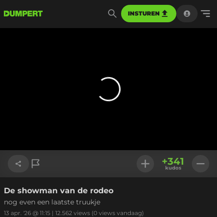
INSTUREN
+
341
kudos
De showman van de rodeo
Link kopiëren
nog even een laatste truukje
13 apr. '26 @ 11:15
|
12.562
views
(0 views vandaag)