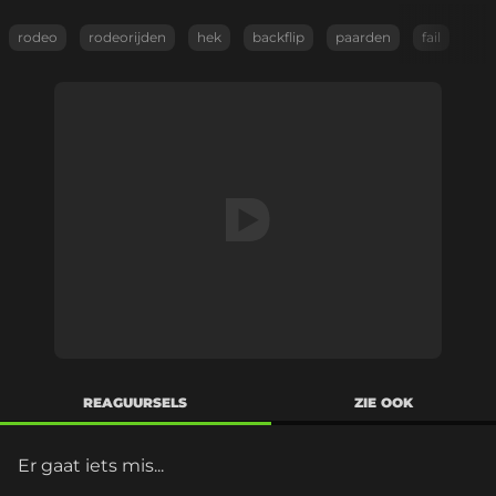
rodeo
rodeorijden
hek
backflip
paarden
fail
REAGUURSELS
ZIE OOK
Er gaat iets mis...